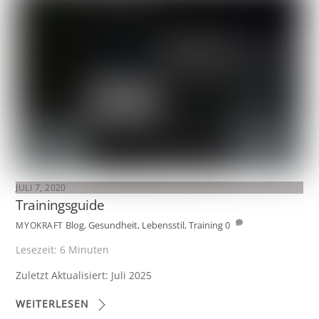
JULI 7, 2020
Trainingsguide
Blog
,
Gesundheit
,
Lebensstil
,
Training
0
MYOKRAFT
Lesezeit:
6
Minuten
Zuletzt Aktualisiert: Juli 2025
WEITERLESEN