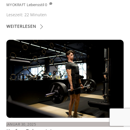
Lebensstil
0
MYOKRAFT
Lesezeit:
22
Minuten
WEITERLESEN
JANUAR 30, 2025