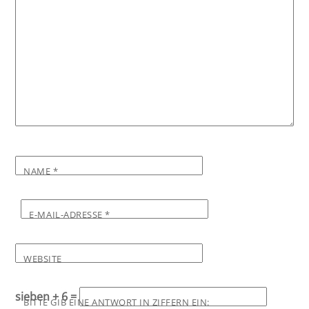
NAME
*
E-MAIL-ADRESSE
*
WEBSITE
sieben + 6 =
BITTE GIB EINE ANTWORT IN ZIFFERN EIN: