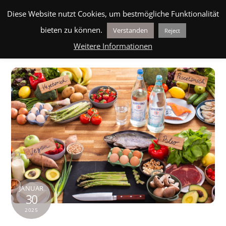
Skip
BLOG
MEHR ERFAHREN
ÜBER UNS
HILFE
Men
Diese Website nutzt Cookies, um bestmögliche Funktionalität
to
bieten zu können.
Verstanden
Reject
content
Weitere Informationen
JANUAR
30
2025