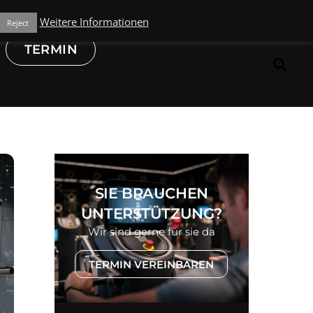
NTAKT
MEHR ERFAHREN
ÜBER UNS
HILFE
Weitere Informationen
Reject
TERMIN
Sea
SIE BRAUCHEN
UNTERSTÜTZUNG?
Wir sind gerne für sie da
TERMIN VEREINBAREN