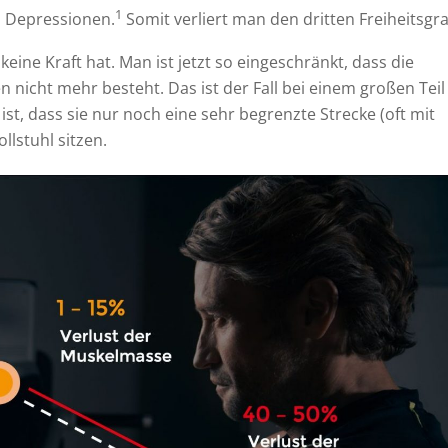
1
 Depressionen.
Somit verliert man den dritten Freiheitsgra
keine Kraft hat. Man ist jetzt so eingeschränkt, dass die
n nicht mehr besteht. Das ist der Fall bei einem großen Teil
st, dass sie nur noch eine sehr begrenzte Strecke (oft mit
llstuhl sitzen.