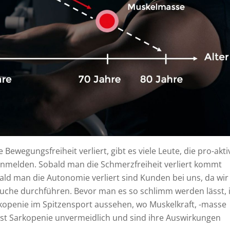
Bewegungsfreiheit verliert, gibt es viele Leute, die pro-akti
nmelden. Sobald man die Schmerzfreiheit verliert kommt
ld man die Autonomie verliert sind Kunden bei uns, da wir
che durchführen. Bevor man es so schlimm werden lässt, i
rkopenie im Spitzensport aussehen, wo Muskelkraft, -masse
Ist Sarkopenie unvermeidlich und sind ihre Auswirkungen