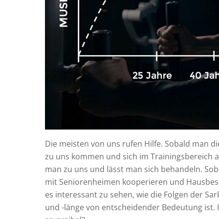
Die meisten von uns rufen Hilfe. Sobald man die 
zu uns kommen und sich im Trainingsbereich a
man zu uns und lässt man sich behandeln. Soba
mit Seniorenheimen kooperieren und Hausbesu
es interessant zu sehen, wie die Folgen der Sa
und -länge von entscheidender Bedeutung ist. 