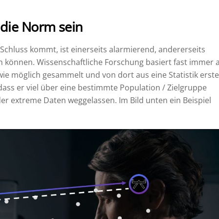
 die Norm sein
Schluss kommt, ist einerseits alarmierend, andererseits
 können. Wissenschaftliche Forschung basiert fast immer 
ie möglich gesammelt und von dort aus eine Statistik erstel
dass er viel über eine bestimmte Population / Zielgruppe
r extreme Daten weggelassen. Im Bild unten ein Beispiel