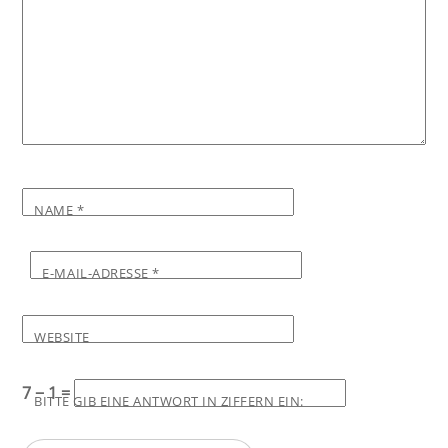
NAME
*
E-MAIL-ADRESSE
*
WEBSITE
7 − 1 =
BITTE GIB EINE ANTWORT IN ZIFFERN EIN: