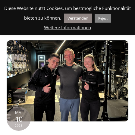
Skip
BLOG
MEHR ERFAHREN
ÜBER UNS
HILFE
Men
Diese Website nutzt Cookies, um bestmögliche Funktionalität
to
bieten zu können.
Verstanden
Reject
content
Weitere Informationen
MAI
10
2023