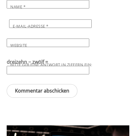
NAME
*
E-MAIL-ADRESSE
*
WEBSITE
dreizehn − zwölf =
BITTE GIB EINE ANTWORT IN ZIFFERN EIN: