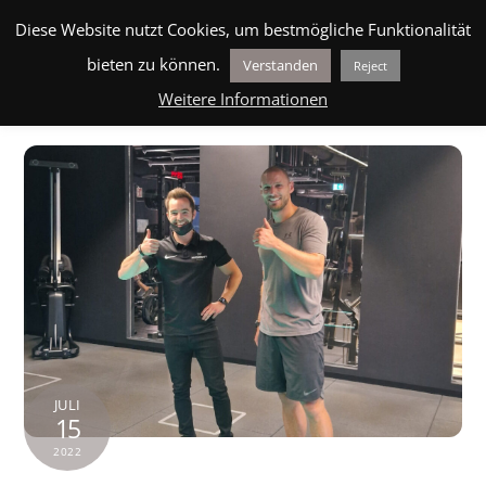
Skip
BLOG
MEHR ERFAHREN
ÜBER UNS
HILFE
Men
Diese Website nutzt Cookies, um bestmögliche Funktionalität
to
bieten zu können.
Verstanden
Reject
content
Weitere Informationen
JULI
15
2022