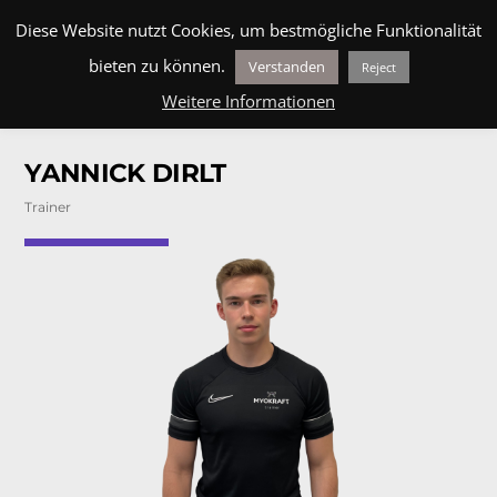
Skip
BLOG
MEHR ERFAHREN
ÜBER UNS
HILFE
Men
Diese Website nutzt Cookies, um bestmögliche Funktionalität
to
bieten zu können.
Verstanden
Reject
content
Weitere Informationen
YANNICK DIRLT
Trainer